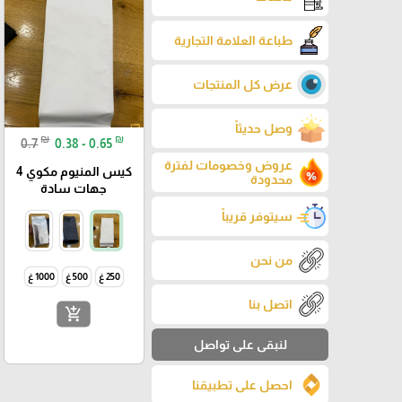
طباعة العلامة التجارية
عرض كل المنتجات
وصل حديثاً
₪
₪
0.7
0.38 - 0.65
عروض وخصومات لفترة
كيس المنيوم مكوي 4
محدودة
جهات سادة
سيتوفر قريباً
من نحن
250 غ
500 غ
1000 غ
اتصل بنا
add_shopping_cart
لنبقى على تواصل
احصل على تطبيقنا