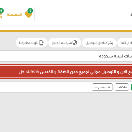
0
0
g_cart
favorite
المفضلة
install_mobile
security
commute
اء زبائننا
مناطق التوصيل
سياسة المتجر
تثبيت تطبيقنا
ت لفترة محدودة
لان و التوصيل مجاني لجميع مدن الضفة و القدس 50‎%‎ للداخل
ماكنات
علب متنوعة