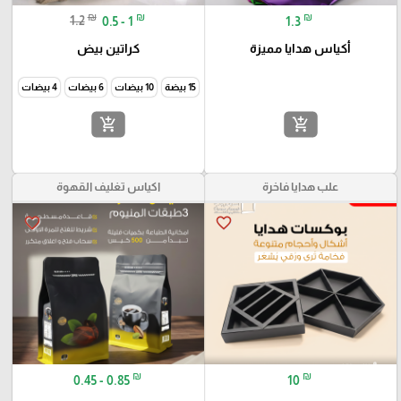
₪
₪
₪
1.2
0.5 - 1
1.3
أكياس هدايا مميزة
كراتين بيض
15 بيضة
10 بيضات
6 بيضات
4 بيضات
add_shopping_cart
add_shopping_cart
علب هدايا فاخرة
اكياس تغليف القهوة
favorite_border
favorite_border
₪
₪
0.45 - 0.85
10