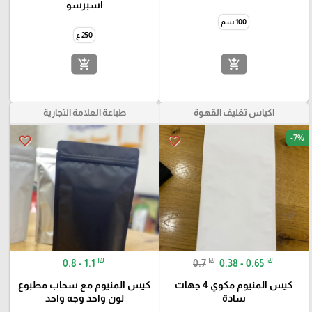
اسبرسو
100 سم
250 غ
add_shopping_cart
add_shopping_cart
اكياس تغليف القهوة
طباعة العلامة التجارية
-7%
favorite_border
favorite_border
₪
₪
₪
0.8 - 1.1
0.7
0.38 - 0.65
كيس المنيوم مكوي 4 جهات
كيس المنيوم مع سحاب مطبوع
سادة
لون واحد وجه واحد