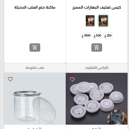
كيس تغليف البهارات المميز
ماكنة ختم العلب الحديثة
250 غ
500 غ
1000 غ
add_shopping_cart
add_shopping_cart
اكياس التغليف
علب متنوعة
favorite_border
favorite_border
₪
₪