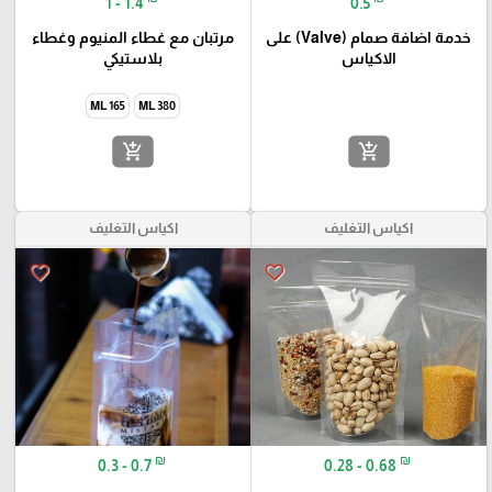
1 - 1.4
0.5
خدمة اضافة صمام (Valve) على
مرتبان مع غطاء المنيوم وغطاء
الاكياس
بلاستيكي
165 ML
380 ML
add_shopping_cart
add_shopping_cart
اكياس التغليف
اكياس التغليف
favorite_border
favorite_border
₪
₪
0.3 - 0.7
0.28 - 0.68