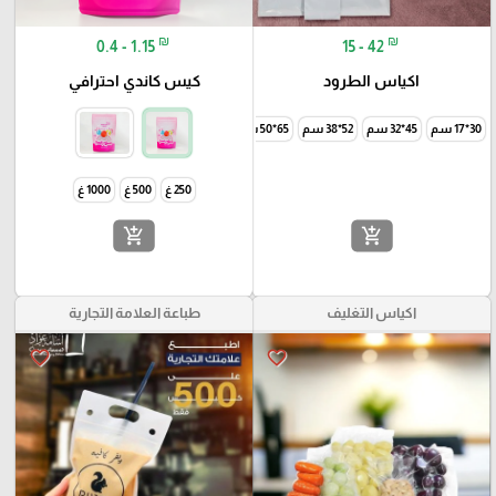
₪
₪
0.4 - 1.15
15 - 42
اكياس الطرود
كيس كاندي احترافي
30*17 سم
45*32 سم
52*38 سم
65*50 سم
250 غ
500 غ
1000 غ
add_shopping_cart
add_shopping_cart
اكياس التغليف
طباعة العلامة التجارية
favorite_border
favorite_border