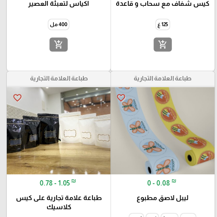
كيس شفاف مع سحاب و قاعدة
اكياس لتعبئة العصير
125 غ
400 مل
add_shopping_cart
add_shopping_cart
طباعة العلامة التجارية
طباعة العلامة التجارية
favorite_border
favorite_border
₪
₪
0.78 - 1.05
0 - 0.08
ليبل لاصق مطبوع
طباعة علامة تجارية على كيس
كلاسيك