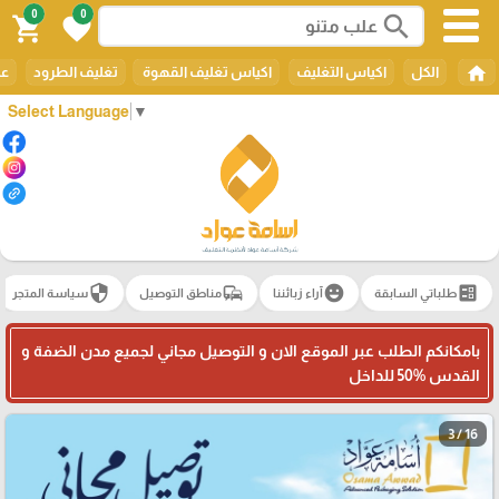
0
0
search
shopping_cart
favorite
home
الكل
اكياس التغليف
اكياس تغليف القهوة
تغليف الطرود
عل
Select Language
▼
security
commute
emoji_emotions
ballot
طلباتي السابقة
آراء زبائننا
مناطق التوصيل
سياسة المتجر
بامكانكم الطلب عبر الموقع الان و التوصيل مجاني لجميع مدن الضفة و
القدس 50‎%‎ للداخل
3 / 16