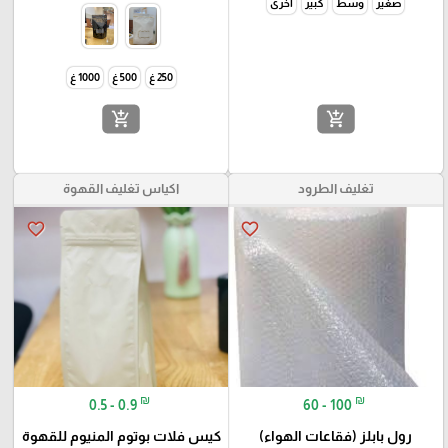
صغير
وسط
كبير
اخرى
250 غ
500 غ
1000 غ
add_shopping_cart
add_shopping_cart
تغليف الطرود
اكياس تغليف القهوة
favorite_border
favorite_border
₪
₪
0.5 - 0.9
60 - 100
رول بابلز (فقاعات الهواء)
كيس فلات بوتوم المنيوم للقهوة