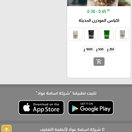
₪
0.38 - 0.65
اكياس المودرن الحديثة
250 غ
500 غ
1000 غ
add_shopping_cart
تثبيت تطبيقنا
"شركة اسامة عواد"
arrow_upward
© شركة اسامة عواد لأنظمة التغليف