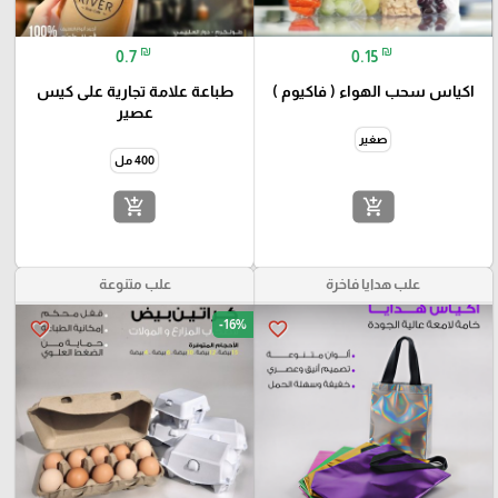
₪
₪
0.7
0.15
اكياس سحب الهواء ( فاكيوم )
طباعة علامة تجارية على كيس
عصير
صغير
400 مل
add_shopping_cart
add_shopping_cart
علب هدايا فاخرة
علب متنوعة
-16%
favorite_border
favorite_border