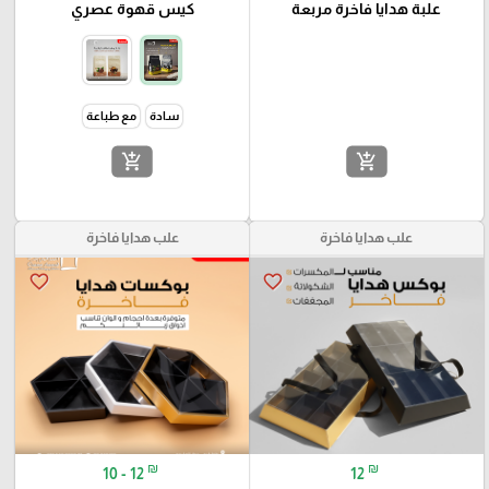
علبة هدايا فاخرة مربعة
كيس قهوة عصري
سادة
مع طباعة
add_shopping_cart
add_shopping_cart
علب هدايا فاخرة
علب هدايا فاخرة
favorite_border
favorite_border
₪
₪
10 - 12
12