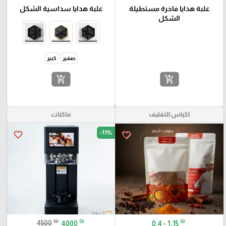
علبة هدايا فاخرة مستطيلة
علبة هدايا سداسية الشكل
الشكل
صغير
كبير
add_shopping_cart
add_shopping_cart
اكياس التغليف
ماكنات
-11%
favorite_border
favorite_border
₪
₪
₪
4500
4000
0.4 - 1.15