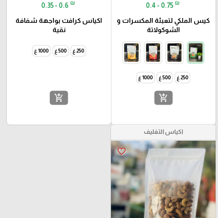
₪
₪
0.35 - 0.6
0.4 - 0.75
كيس الملكي لتعبئة المكسرات و
اكياس كرافت بواجهة شفافة
الشوكولاتة
نقية
250 غ
500 غ
1000 غ
250 غ
500 غ
1000 غ
add_shopping_cart
add_shopping_cart
اكياس التغليف
favorite_border