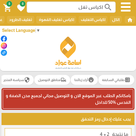
0
0
search
shopping_cart
favorite
home
الكل
اكياس التغليف
اكياس تغليف القهوة
تغليف الطرود
عل
Select Language
▼
security
commute
emoji_emotions
ballot
طلباتي السابقة
آراء زبائننا
مناطق التوصيل
سياسة المتجر
بامكانكم الطلب عبر الموقع الان و التوصيل مجاني لجميع مدن الضفة و
القدس 50‎%‎ للداخل
يجب عليك إدخال رمز التحقق