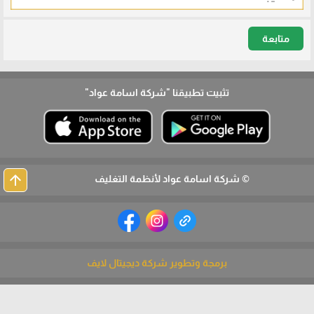
متابعة
تثبيت تطبيقنا
"شركة اسامة عواد"
arrow_upward
© شركة اسامة عواد لأنظمة التغليف
برمجة وتطوير شركة ديجيتال لايف