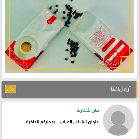
آراء زبائننا
5 رأي
بنان شكارنة
عنوان الشغل المرتب .. يعطيكم العافية