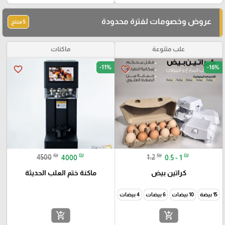
عروض وخصومات لفترة محدودة
5 منتج
علب متنوعة
ماكنات
-11%
-16%
favorite_border
favorite_border
₪
₪
₪
₪
4500
4000
1.2
0.5 - 1
كراتين بيض
ماكنة ختم العلب الحديثة
15 بيضة
10 بيضات
6 بيضات
4 بيضات
add_shopping_cart
add_shopping_cart