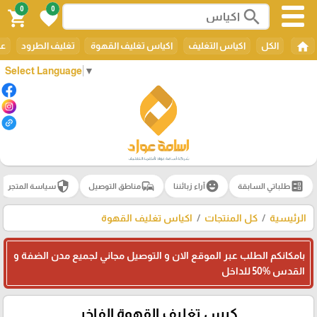
0
0
search
shopping_cart
favorite
home
الكل
اكياس التغليف
اكياس تغليف القهوة
تغليف الطرود
عل
Select Language
▼
security
commute
emoji_emotions
ballot
طلباتي السابقة
آراء زبائننا
مناطق التوصيل
سياسة المتجر
الرئيسية
كل المنتجات
اكياس تغليف القهوة
بامكانكم الطلب عبر الموقع الان و التوصيل مجاني لجميع مدن الضفة و
القدس 50‎%‎ للداخل
كيس تغليف القهوة الفاخر