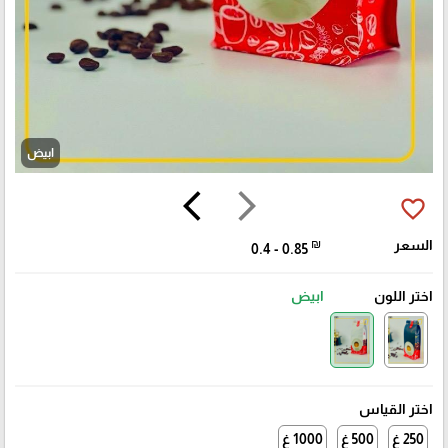
ابيض
arrow_back_ios
arrow_forward_ios
favorite_border
السعر
₪
0.4 - 0.85
اختر اللون
ابيض
اختر القياس
250 غ
500 غ
1000 غ