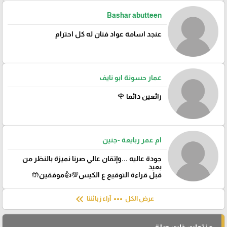
Bashar abutteen
عنجد اسامة عواد فنان له كل احترام
عمار حسونة ابو نايف
رائعين دائما 🌹
ام عمر ربايعة -جنين
جودة عاليه ...وإتقان عالي صرنا نميزة بالنظر من
بعيد
قبل قراءة التوقيع ع الكيس💯👍موفقين🤲
keyboard_double_arrow_left
more_horiz
عرض الكل
آراء زبائننا