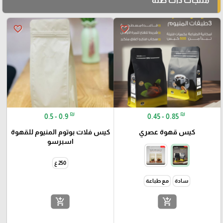
منتجات ذات صلة
favorite_border
favorite_border
₪
₪
0.5 - 0.9
0.45 - 0.85
كيس قهوة عصري
كيس فلات بوتوم المنيوم للقهوة
اسبرسو
250 غ
سادة
مع طباعة
add_shopping_cart
add_shopping_cart