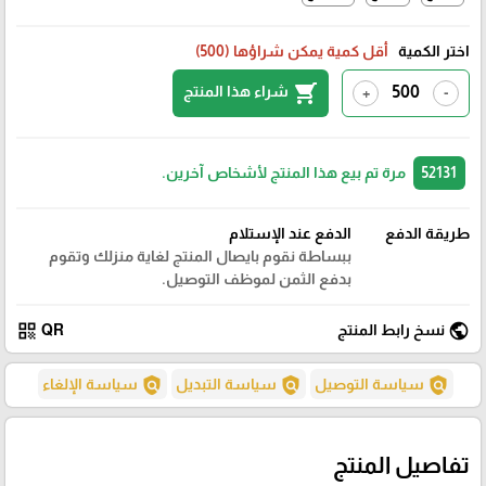
اختر الكمية
أقل كمية يمكن شراؤها (500)
shopping_cart
شراء هذا المنتج
+
-
52131
مرة تم بيع هذا المنتج لأشخاص آخرين.
طريقة الدفع
الدفع عند الإستلام
ببساطة نقوم بايصال المنتج لغاية منزلك وتقوم
بدفع الثمن لموظف التوصيل.
qr_code
public
نسخ رابط المنتج
QR
policy
policy
policy
سياسة التوصيل
سياسة التبديل
سياسة الإلغاء
تفاصيل المنتج