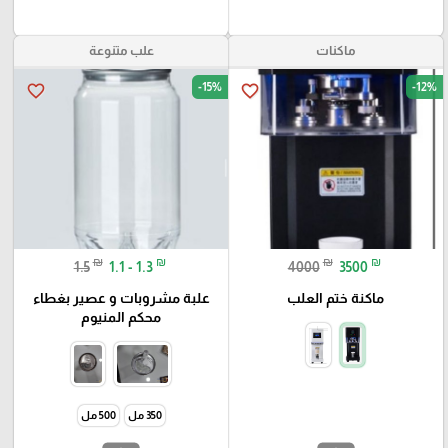
ماكنات
علب متنوعة
-15%
-12%
favorite_border
favorite_border
₪
₪
₪
₪
1.5
1.1 - 1.3
4000
3500
ماكنة ختم العلب
علبة مشروبات و عصير بغطاء
محكم المنيوم
350 مل
500 مل