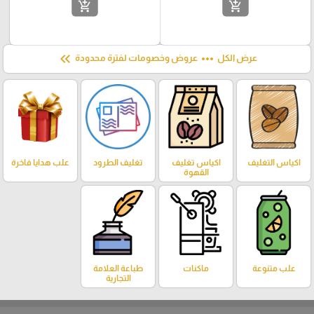
add_shopping_cart
add_shopping_cart
keyboard_double_arrow_left
more_horiz
عرض الكل
عروض وخصومات لفترة محدودة
اكياس التغليف
اكياس تغليف
تغليف الطرود
علب هدايا فاخرة
القهوة
علب متنوعة
ماكنات
طباعة العلامة
التجارية