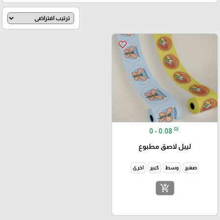
favorite_border
₪
0 - 0.08
ليبل لاصق مطبوع
صغير
وسط
كبير
اخرى
add_shopping_cart