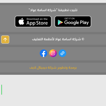
تثبيت تطبيقنا
"شركة اسامة عواد"
arrow_upward
© شركة اسامة عواد لأنظمة التغليف
برمجة وتطوير شركة ديجيتال لايف