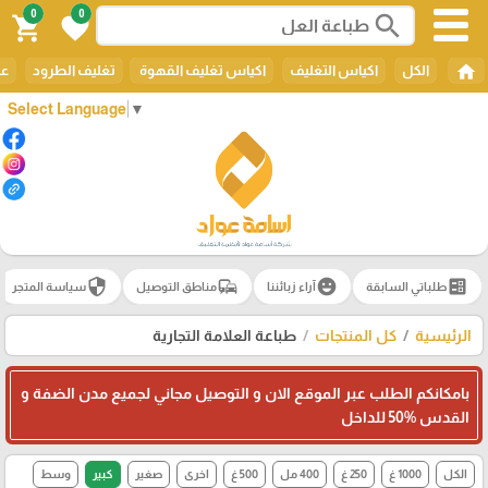
0
0
search
shopping_cart
favorite
home
الكل
اكياس التغليف
اكياس تغليف القهوة
تغليف الطرود
عل
Select Language
▼
security
commute
emoji_emotions
ballot
طلباتي السابقة
آراء زبائننا
مناطق التوصيل
سياسة المتجر
الرئيسية
كل المنتجات
طباعة العلامة التجارية
بامكانكم الطلب عبر الموقع الان و التوصيل مجاني لجميع مدن الضفة و
القدس 50‎%‎ للداخل
الكل
1000 غ
250 غ
400 مل
500 غ
اخرى
صغير
كبير
وسط