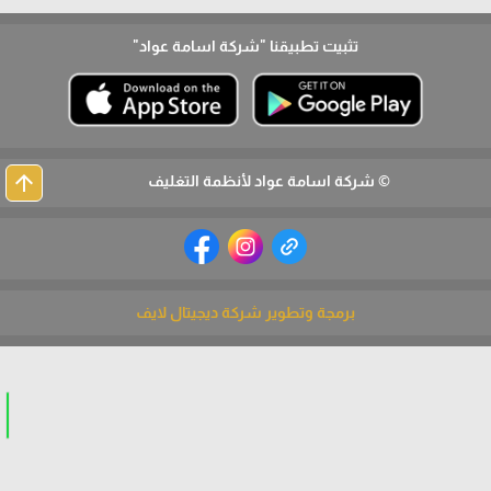
تثبيت تطبيقنا
"شركة اسامة عواد"
arrow_upward
© شركة اسامة عواد لأنظمة التغليف
برمجة وتطوير شركة ديجيتال لايف