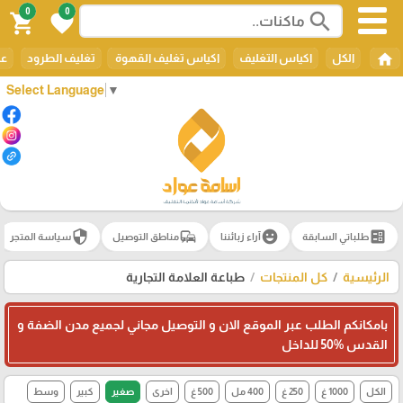
0
0
search
shopping_cart
favorite
home
الكل
اكياس التغليف
اكياس تغليف القهوة
تغليف الطرود
عل
Select Language
▼
security
commute
emoji_emotions
ballot
طلباتي السابقة
آراء زبائننا
مناطق التوصيل
سياسة المتجر
الرئيسية
كل المنتجات
طباعة العلامة التجارية
بامكانكم الطلب عبر الموقع الان و التوصيل مجاني لجميع مدن الضفة و
القدس 50‎%‎ للداخل
الكل
1000 غ
250 غ
400 مل
500 غ
اخرى
صغير
كبير
وسط