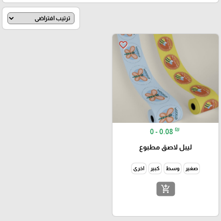
favorite_border
₪
0 - 0.08
ليبل لاصق مطبوع
صغير
وسط
كبير
اخرى
add_shopping_cart