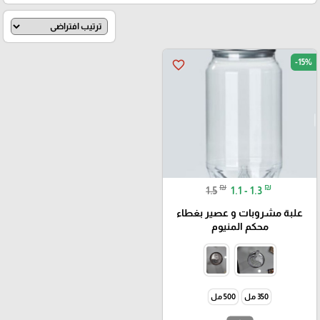
-15%
favorite_border
₪
₪
1.5
1.1 - 1.3
علبة مشروبات و عصير بغطاء
محكم المنيوم
350 مل
500 مل