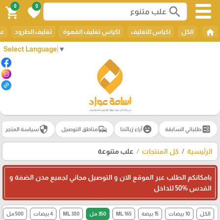
0
0
search
shopping_cart
favorite
home
الكل
اكياس التغليف
اكياس تغليف القهوة
تغليف الطرود
عل
Select Language
▼
security
commute
emoji_emotions
ballot
طلباتي السابقة
آراء زبائننا
مناطق التوصيل
سياسة المتجر
الرئيسية
كل المنتجات
علب متنوعة
بامكانكم الطلب عبر الموقع الان و التوصيل مجاني لجميع مدن الضفة و
القدس 50‎%‎ للداخل
الكل
10 بيضات
15 بيضة
165 ML
350 مل
380 ML
4 بيضات
500 مل