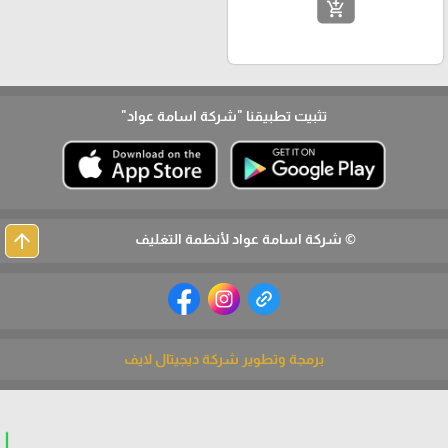
add_shopping_cart
تثبيت تطبيقنا
"شركة اسامة عواد"
arrow_upward
© شركة اسامة عواد لأنظمة التغليف
برمجة وتطوير شركة ديجيتال لايف